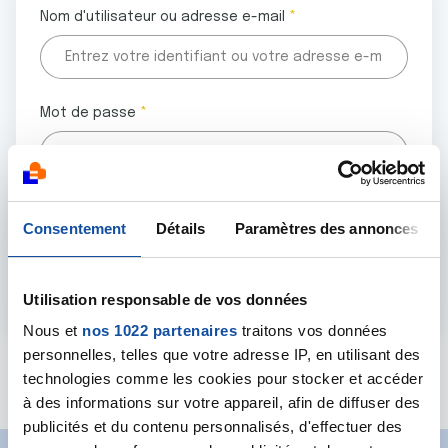
Nom d'utilisateur ou adresse e-mail
Mot de passe
Tous les champs marqués d'un astérisque (
*
) sont
Consentement
Détails
Paramètres des annonces
obligatoires.
Utilisation responsable de vos données
Nous et
nos 1022 partenaires
traitons vos données
personnelles, telles que votre adresse IP, en utilisant des
Mot de passe oublié ?
technologies comme les cookies pour stocker et accéder
à des informations sur votre appareil, afin de diffuser des
publicités et du contenu personnalisés, d'effectuer des