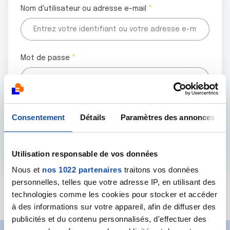
Nom d'utilisateur ou adresse e-mail
Mot de passe
Tous les champs marqués d'un astérisque (
*
) sont
Consentement
Détails
Paramètres des annonces
obligatoires.
Utilisation responsable de vos données
Nous et
nos 1022 partenaires
traitons vos données
personnelles, telles que votre adresse IP, en utilisant des
Mot de passe oublié ?
technologies comme les cookies pour stocker et accéder
à des informations sur votre appareil, afin de diffuser des
publicités et du contenu personnalisés, d'effectuer des