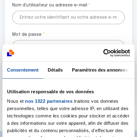
Nom d'utilisateur ou adresse e-mail
Mot de passe
Tous les champs marqués d'un astérisque (
*
) sont
Consentement
Détails
Paramètres des annonces
obligatoires.
Utilisation responsable de vos données
Nous et
nos 1022 partenaires
traitons vos données
personnelles, telles que votre adresse IP, en utilisant des
Mot de passe oublié ?
technologies comme les cookies pour stocker et accéder
à des informations sur votre appareil, afin de diffuser des
publicités et du contenu personnalisés, d'effectuer des