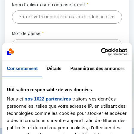
Nom d'utilisateur ou adresse e-mail
Mot de passe
Tous les champs marqués d'un astérisque (
*
) sont
Consentement
Détails
Paramètres des annonces
obligatoires.
Utilisation responsable de vos données
Nous et
nos 1022 partenaires
traitons vos données
personnelles, telles que votre adresse IP, en utilisant des
Mot de passe oublié ?
technologies comme les cookies pour stocker et accéder
à des informations sur votre appareil, afin de diffuser des
publicités et du contenu personnalisés, d'effectuer des