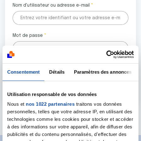
Nom d'utilisateur ou adresse e-mail
Mot de passe
Tous les champs marqués d'un astérisque (
*
) sont
Consentement
Détails
Paramètres des annonces
obligatoires.
Utilisation responsable de vos données
Nous et
nos 1022 partenaires
traitons vos données
personnelles, telles que votre adresse IP, en utilisant des
Mot de passe oublié ?
technologies comme les cookies pour stocker et accéder
à des informations sur votre appareil, afin de diffuser des
publicités et du contenu personnalisés, d'effectuer des