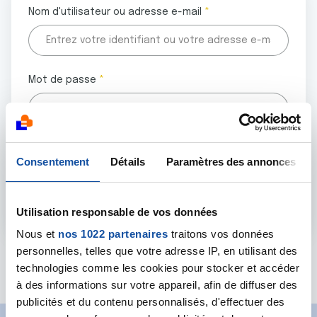
Nom d'utilisateur ou adresse e-mail
Mot de passe
Tous les champs marqués d'un astérisque (
*
) sont
Consentement
Détails
Paramètres des annonces
obligatoires.
Utilisation responsable de vos données
Nous et
nos 1022 partenaires
traitons vos données
personnelles, telles que votre adresse IP, en utilisant des
Mot de passe oublié ?
technologies comme les cookies pour stocker et accéder
à des informations sur votre appareil, afin de diffuser des
publicités et du contenu personnalisés, d'effectuer des