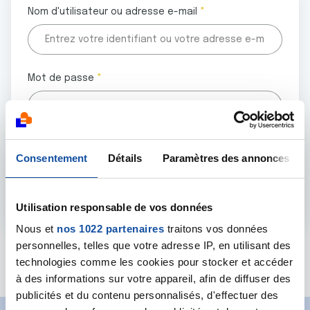
Nom d'utilisateur ou adresse e-mail
Mot de passe
Tous les champs marqués d'un astérisque (
*
) sont
Consentement
Détails
Paramètres des annonces
obligatoires.
Utilisation responsable de vos données
Nous et
nos 1022 partenaires
traitons vos données
personnelles, telles que votre adresse IP, en utilisant des
Mot de passe oublié ?
technologies comme les cookies pour stocker et accéder
à des informations sur votre appareil, afin de diffuser des
publicités et du contenu personnalisés, d'effectuer des