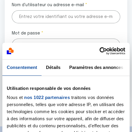
Nom d'utilisateur ou adresse e-mail
Mot de passe
Tous les champs marqués d'un astérisque (
*
) sont
Consentement
Détails
Paramètres des annonces
obligatoires.
Utilisation responsable de vos données
Nous et
nos 1022 partenaires
traitons vos données
personnelles, telles que votre adresse IP, en utilisant des
Mot de passe oublié ?
technologies comme les cookies pour stocker et accéder
à des informations sur votre appareil, afin de diffuser des
publicités et du contenu personnalisés, d'effectuer des