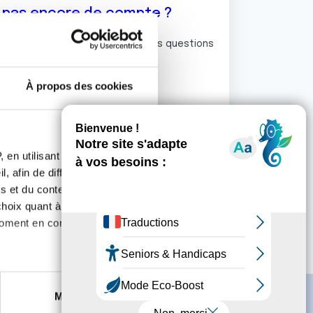
z pas encore de compte ?
ermet de commenter et poser vos questions
rum de discussion de la Ligue.
À propos des cookies
S'inscrire
 en utilisant des
, afin de diffuser des
s et du contenu, ainsi que de
oix quant à l'utilisation de
moment en consultant la
es à plusieurs mètres près
Marketing
s spécifiques (empreintes