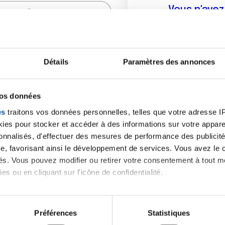
Vous n'ave
Créer un compte vous p
sur le fo
Détails
Paramètres des annonces
(
*
) sont obligatoires.
vos données
es
traitons vos données personnelles, telles que votre adresse IP,
es pour stocker et accéder à des informations sur votre appareil
sonnalisés, d'effectuer des mesures de performance des publicité
e, favorisant ainsi le développement de services. Vous avez le ch
ités. Vous pouvez modifier ou retirer votre consentement à tout 
es ou en cliquant sur l'icône de confidentialité.
imerions également :
tions sur votre localisation géographique qui peuvent être précis
Préférences
Statistiques
eil en l'analysant activement pour en relever les caractéristique