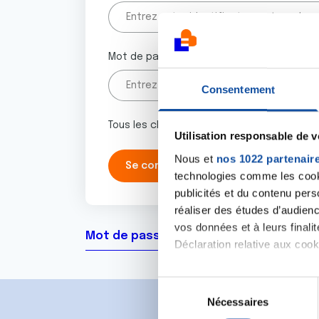
Mot de passe
Consentement
Tous les champs marqués d'un astérisque 
Utilisation responsable de 
Nous et
nos 1022 partenair
technologies comme les cooki
publicités et du contenu per
réaliser des études d’audienc
vos données et à leurs final
Mot de passe oublié ?
Déclaration relative aux cooki
Si vous le permettez, nous a
S
Collecter des informa
Nécessaires
é
Identifier votre appar