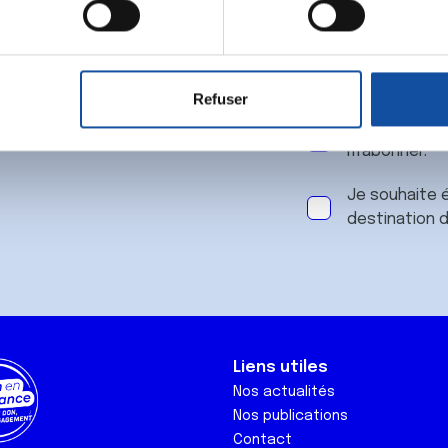
 notre
aitement de vos données personnelles et définir vos préférences
er ou retirer votre consentement à tout moment à partir de la dé
Refuser
e personnaliser le contenu et les annonces, d'offrir des fonctio
J'accepte le
rafic. Nous partageons également des informations sur l'utilisati
m'abonner.
, de publicité et d'analyse, qui peuvent combiner celles-ci avec
ils ont collectées lors de votre utilisation de leurs services.
Je souhaite é
destination 
Liens utiles
Nos actualités
Nos publications
Contact