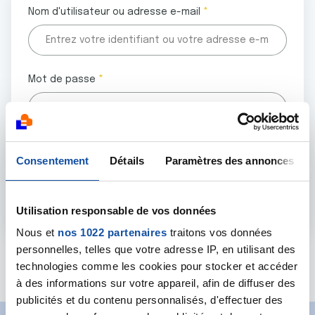
Nom d'utilisateur ou adresse e-mail
Mot de passe
Tous les champs marqués d'un astérisque (
*
) sont
Consentement
Détails
Paramètres des annonces
obligatoires.
Utilisation responsable de vos données
Nous et
nos 1022 partenaires
traitons vos données
personnelles, telles que votre adresse IP, en utilisant des
Mot de passe oublié ?
technologies comme les cookies pour stocker et accéder
à des informations sur votre appareil, afin de diffuser des
publicités et du contenu personnalisés, d'effectuer des