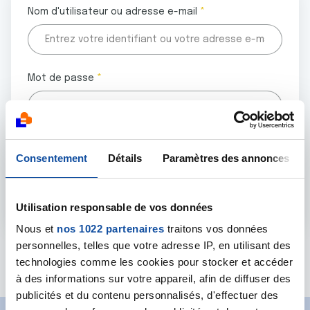
Nom d'utilisateur ou adresse e-mail
Mot de passe
Tous les champs marqués d'un astérisque (
*
) sont
Consentement
Détails
Paramètres des annonces
obligatoires.
Utilisation responsable de vos données
Nous et
nos 1022 partenaires
traitons vos données
personnelles, telles que votre adresse IP, en utilisant des
Mot de passe oublié ?
technologies comme les cookies pour stocker et accéder
à des informations sur votre appareil, afin de diffuser des
publicités et du contenu personnalisés, d'effectuer des