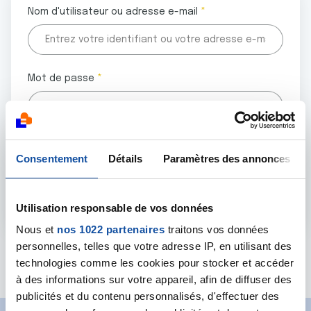
Nom d'utilisateur ou adresse e-mail
Mot de passe
Tous les champs marqués d'un astérisque (
*
) sont
Consentement
Détails
Paramètres des annonces
obligatoires.
Utilisation responsable de vos données
Nous et
nos 1022 partenaires
traitons vos données
personnelles, telles que votre adresse IP, en utilisant des
Mot de passe oublié ?
technologies comme les cookies pour stocker et accéder
à des informations sur votre appareil, afin de diffuser des
publicités et du contenu personnalisés, d'effectuer des