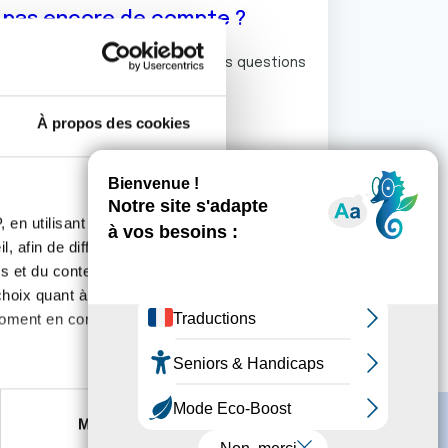
z pas encore de compte ?
ermet de commenter et poser vos questions
rum de discussion de la Ligue.
À propos des cookies
S'inscrire
 en utilisant des
, afin de diffuser des
s et du contenu, ainsi que de
oix quant à l'utilisation de
moment en consultant la
es à plusieurs mètres près
Marketing
s spécifiques (empreintes