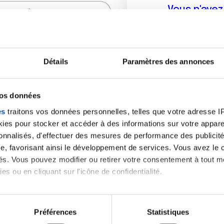
Vous n'ave
Créer un compte vous p
sur le fo
Détails
Paramètres des annonces
(
*
) sont obligatoires.
vos données
es
traitons vos données personnelles, telles que votre adresse IP,
es pour stocker et accéder à des informations sur votre appareil
sonnalisés, d'effectuer des mesures de performance des publicité
e, favorisant ainsi le développement de services. Vous avez le ch
ités. Vous pouvez modifier ou retirer votre consentement à tout 
es ou en cliquant sur l'icône de confidentialité.
imerions également :
tions sur votre localisation géographique qui peuvent être précis
Préférences
Statistiques
eil en l'analysant activement pour en relever les caractéristique