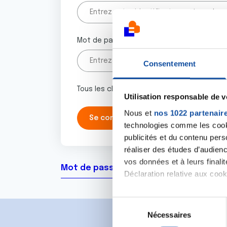
Mot de passe
Consentement
Tous les champs marqués d'un astérisque 
Utilisation responsable de 
Nous et
nos 1022 partenair
technologies comme les cooki
publicités et du contenu per
réaliser des études d’audienc
vos données et à leurs final
Mot de passe oublié ?
Déclaration relative aux cooki
Si vous le permettez, nous a
S
Collecter des informa
Nécessaires
é
Identifier votre appar