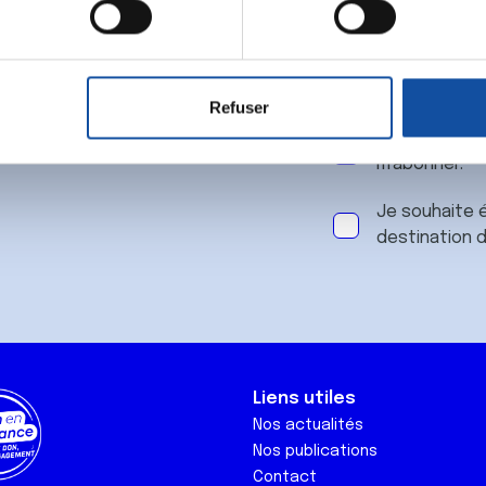
 notre
aitement de vos données personnelles et définir vos préférences
er ou retirer votre consentement à tout moment à partir de la dé
Refuser
e personnaliser le contenu et les annonces, d'offrir des fonctio
J'accepte le
rafic. Nous partageons également des informations sur l'utilisati
m'abonner.
, de publicité et d'analyse, qui peuvent combiner celles-ci avec
ils ont collectées lors de votre utilisation de leurs services.
Je souhaite é
destination 
Liens utiles
Nos actualités
Nos publications
Contact