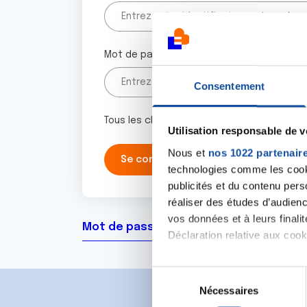
Mot de passe
Consentement
Tous les champs marqués d'un astérisque 
Utilisation responsable de 
Nous et
nos 1022 partenair
technologies comme les cooki
publicités et du contenu per
réaliser des études d’audienc
vos données et à leurs final
Mot de passe oublié ?
Déclaration relative aux cooki
Si vous le permettez, nous a
S
Collecter des informa
Nécessaires
é
Identifier votre appar