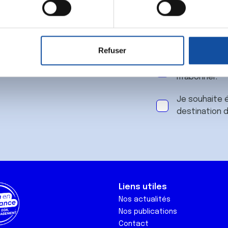
 notre
aitement de vos données personnelles et définir vos préférences
er ou retirer votre consentement à tout moment à partir de la dé
Refuser
e personnaliser le contenu et les annonces, d'offrir des fonctio
J'accepte le
rafic. Nous partageons également des informations sur l'utilisati
m'abonner.
, de publicité et d'analyse, qui peuvent combiner celles-ci avec
ils ont collectées lors de votre utilisation de leurs services.
Je souhaite é
destination 
Liens utiles
Nos actualités
Nos publications
Contact