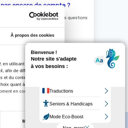
z pas encore de compte ?
ermet de commenter et poser vos questions
rum de discussion de la Ligue.
À propos des cookies
S'inscrire
 en utilisant des
, afin de diffuser des
s et du contenu, ainsi que de
oix quant à l'utilisation de
moment en consultant la
es à plusieurs mètres près
Marketing
s spécifiques (empreintes