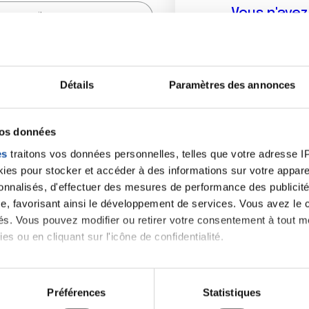
Vous n'ave
Créer un compte vous p
sur le fo
Détails
Paramètres des annonces
(
*
) sont obligatoires.
vos données
es
traitons vos données personnelles, telles que votre adresse IP,
es pour stocker et accéder à des informations sur votre appareil
sonnalisés, d'effectuer des mesures de performance des publicité
e, favorisant ainsi le développement de services. Vous avez le ch
ités. Vous pouvez modifier ou retirer votre consentement à tout 
es ou en cliquant sur l'icône de confidentialité.
imerions également :
tions sur votre localisation géographique qui peuvent être précis
Préférences
Statistiques
eil en l'analysant activement pour en relever les caractéristique