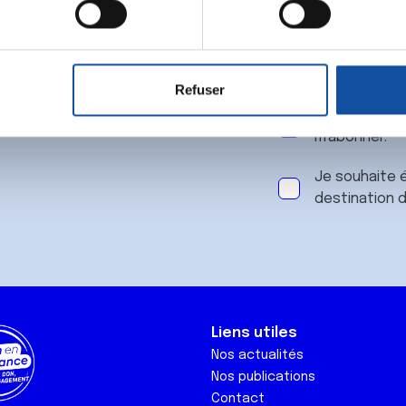
 notre
aitement de vos données personnelles et définir vos préférences
er ou retirer votre consentement à tout moment à partir de la dé
Refuser
e personnaliser le contenu et les annonces, d'offrir des fonctio
J'accepte le
rafic. Nous partageons également des informations sur l'utilisati
m'abonner.
, de publicité et d'analyse, qui peuvent combiner celles-ci avec
ils ont collectées lors de votre utilisation de leurs services.
Je souhaite é
destination 
Liens utiles
Nos actualités
Nos publications
Contact