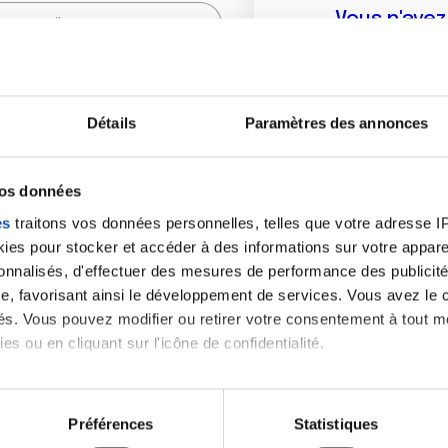
Vous n'ave
Créer un compte vous p
sur le fo
Détails
Paramètres des annonces
(
*
) sont obligatoires.
vos données
es
traitons vos données personnelles, telles que votre adresse IP,
es pour stocker et accéder à des informations sur votre appareil
sonnalisés, d'effectuer des mesures de performance des publicité
e, favorisant ainsi le développement de services. Vous avez le ch
ités. Vous pouvez modifier ou retirer votre consentement à tout 
es ou en cliquant sur l'icône de confidentialité.
imerions également :
tions sur votre localisation géographique qui peuvent être précis
Préférences
Statistiques
eil en l'analysant activement pour en relever les caractéristique