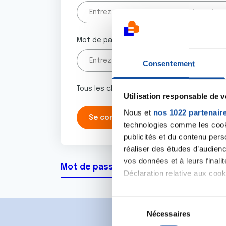
Mot de passe
Consentement
Tous les champs marqués d'un astérisque 
Utilisation responsable de 
Nous et
nos 1022 partenair
technologies comme les cooki
publicités et du contenu per
réaliser des études d’audienc
vos données et à leurs final
Mot de passe oublié ?
Déclaration relative aux cooki
Si vous le permettez, nous a
S
Collecter des informa
Nécessaires
é
Identifier votre appar