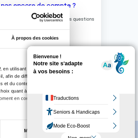
z pas encore de compte ?
ermet de commenter et poser vos questions
rum de discussion de la Ligue.
À propos des cookies
S'inscrire
 en utilisant des
, afin de diffuser des
s et du contenu, ainsi que de
oix quant à l'utilisation de
moment en consultant la
es à plusieurs mètres près
Marketing
s spécifiques (empreintes