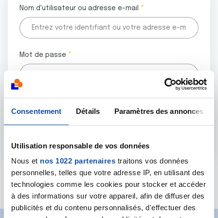
Nom d'utilisateur ou adresse e-mail
Mot de passe
Tous les champs marqués d'un astérisque (
*
) sont
Consentement
Détails
Paramètres des annonces
obligatoires.
Utilisation responsable de vos données
Nous et
nos 1022 partenaires
traitons vos données
personnelles, telles que votre adresse IP, en utilisant des
Mot de passe oublié ?
technologies comme les cookies pour stocker et accéder
à des informations sur votre appareil, afin de diffuser des
publicités et du contenu personnalisés, d'effectuer des