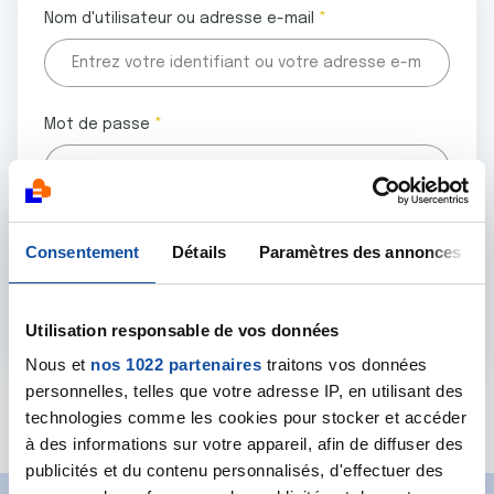
Nom d'utilisateur ou adresse e-mail
Mot de passe
Tous les champs marqués d'un astérisque (
*
) sont
Consentement
Détails
Paramètres des annonces
obligatoires.
Utilisation responsable de vos données
Nous et
nos 1022 partenaires
traitons vos données
personnelles, telles que votre adresse IP, en utilisant des
Mot de passe oublié ?
technologies comme les cookies pour stocker et accéder
à des informations sur votre appareil, afin de diffuser des
publicités et du contenu personnalisés, d'effectuer des