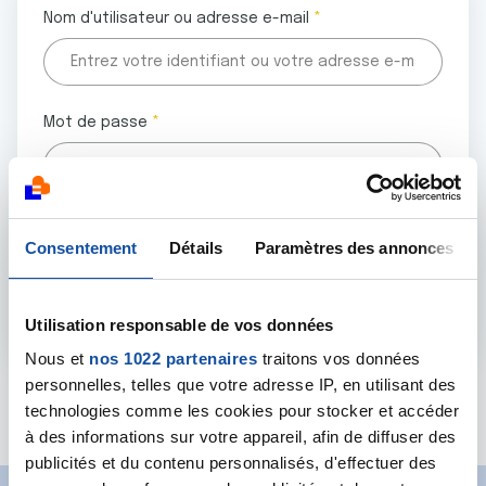
Nom d'utilisateur ou adresse e-mail
Mot de passe
Tous les champs marqués d'un astérisque (
*
) sont
Consentement
Détails
Paramètres des annonces
obligatoires.
Utilisation responsable de vos données
Nous et
nos 1022 partenaires
traitons vos données
personnelles, telles que votre adresse IP, en utilisant des
Mot de passe oublié ?
technologies comme les cookies pour stocker et accéder
à des informations sur votre appareil, afin de diffuser des
publicités et du contenu personnalisés, d'effectuer des