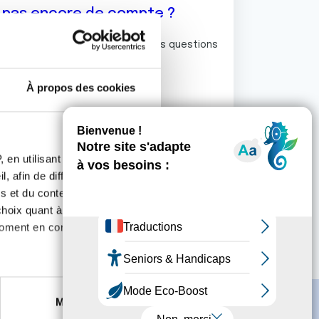
z pas encore de compte ?
ermet de commenter et poser vos questions
rum de discussion de la Ligue.
À propos des cookies
S'inscrire
 en utilisant des
, afin de diffuser des
s et du contenu, ainsi que de
oix quant à l'utilisation de
moment en consultant la
es à plusieurs mètres près
Marketing
s spécifiques (empreintes