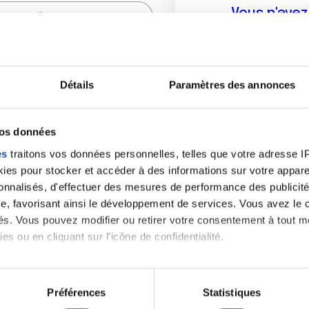
Vous n'ave
Créer un compte vous p
sur le fo
Détails
Paramètres des annonces
(
*
) sont obligatoires.
vos données
es
traitons vos données personnelles, telles que votre adresse IP,
es pour stocker et accéder à des informations sur votre appareil
sonnalisés, d'effectuer des mesures de performance des publicité
e, favorisant ainsi le développement de services. Vous avez le ch
ités. Vous pouvez modifier ou retirer votre consentement à tout 
es ou en cliquant sur l'icône de confidentialité.
imerions également :
tions sur votre localisation géographique qui peuvent être précis
Préférences
Statistiques
eil en l'analysant activement pour en relever les caractéristique