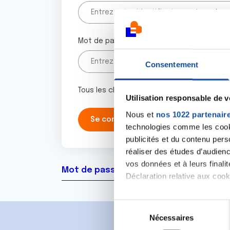
Mot de passe
Consentement
Tous les champs marqués d'un astérisque 
Utilisation responsable de 
Nous et
nos 1022 partenair
technologies comme les cooki
publicités et du contenu per
réaliser des études d’audienc
vos données et à leurs final
Mot de passe oublié ?
Déclaration relative aux cooki
Si vous le permettez, nous a
S
Collecter des informa
Nécessaires
é
Identifier votre appar