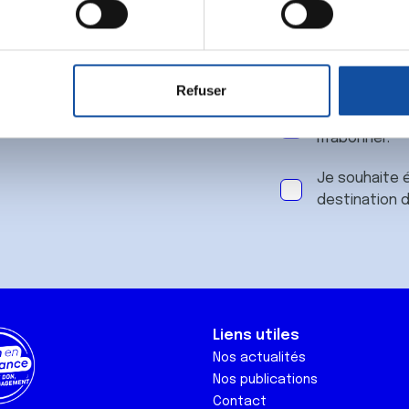
 notre
aitement de vos données personnelles et définir vos préférences
er ou retirer votre consentement à tout moment à partir de la dé
Refuser
e personnaliser le contenu et les annonces, d'offrir des fonctio
J'accepte le
rafic. Nous partageons également des informations sur l'utilisati
m'abonner.
, de publicité et d'analyse, qui peuvent combiner celles-ci avec
ils ont collectées lors de votre utilisation de leurs services.
Je souhaite é
destination 
Liens utiles
Nos actualités
Nos publications
Contact