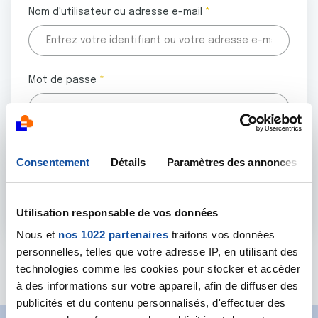
Nom d'utilisateur ou adresse e-mail
Mot de passe
Tous les champs marqués d'un astérisque (
*
) sont
Consentement
Détails
Paramètres des annonces
obligatoires.
Utilisation responsable de vos données
Nous et
nos 1022 partenaires
traitons vos données
personnelles, telles que votre adresse IP, en utilisant des
Mot de passe oublié ?
technologies comme les cookies pour stocker et accéder
à des informations sur votre appareil, afin de diffuser des
publicités et du contenu personnalisés, d'effectuer des