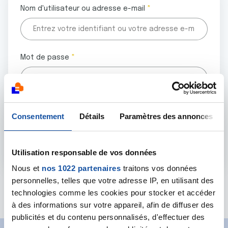
Nom d'utilisateur ou adresse e-mail
Mot de passe
Tous les champs marqués d'un astérisque (
*
) sont
Consentement
Détails
Paramètres des annonces
obligatoires.
Utilisation responsable de vos données
Nous et
nos 1022 partenaires
traitons vos données
personnelles, telles que votre adresse IP, en utilisant des
Mot de passe oublié ?
technologies comme les cookies pour stocker et accéder
à des informations sur votre appareil, afin de diffuser des
publicités et du contenu personnalisés, d'effectuer des