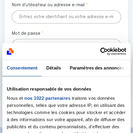
Nom d'utilisateur ou adresse e-mail
Mot de passe
Tous les champs marqués d'un astérisque (
*
) sont
Consentement
Détails
Paramètres des annonces
obligatoires.
Utilisation responsable de vos données
Nous et
nos 1022 partenaires
traitons vos données
personnelles, telles que votre adresse IP, en utilisant des
Mot de passe oublié ?
technologies comme les cookies pour stocker et accéder
à des informations sur votre appareil, afin de diffuser des
publicités et du contenu personnalisés, d'effectuer des