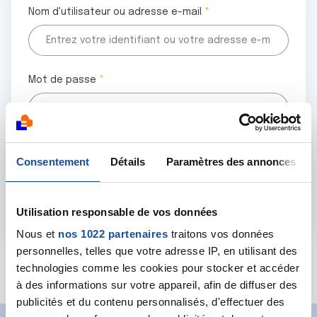
Nom d'utilisateur ou adresse e-mail
Mot de passe
Tous les champs marqués d'un astérisque (
*
) sont
Consentement
Détails
Paramètres des annonces
obligatoires.
Utilisation responsable de vos données
Nous et
nos 1022 partenaires
traitons vos données
personnelles, telles que votre adresse IP, en utilisant des
Mot de passe oublié ?
technologies comme les cookies pour stocker et accéder
à des informations sur votre appareil, afin de diffuser des
publicités et du contenu personnalisés, d'effectuer des