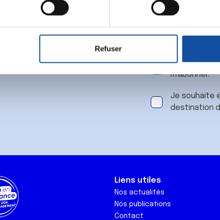
 notre
aitement de vos données personnelles et définir vos préférences
er ou retirer votre consentement à tout moment à partir de la dé
Refuser
e personnaliser le contenu et les annonces, d'offrir des fonctio
J'accepte le
rafic. Nous partageons également des informations sur l'utilisati
m'abonner.
, de publicité et d'analyse, qui peuvent combiner celles-ci avec
ils ont collectées lors de votre utilisation de leurs services.
Je souhaite é
destination 
Liens utiles
Nos actualités
Nos publications
Contact