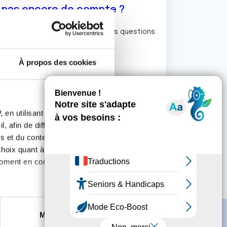
z pas encore de compte ?
ermet de commenter et poser vos questions
rum de discussion de la Ligue.
À propos des cookies
S'inscrire
 en utilisant des
, afin de diffuser des
s et du contenu, ainsi que de
oix quant à l'utilisation de
moment en consultant la
es à plusieurs mètres près
Marketing
s spécifiques (empreintes