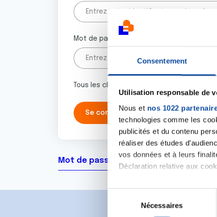
Mot de passe
Consentement
Tous les champs marqués d'un astérisque 
Utilisation responsable de 
Nous et
nos 1022 partenair
technologies comme les cooki
publicités et du contenu per
réaliser des études d’audienc
vos données et à leurs final
Mot de passe oublié ?
Déclaration relative aux cooki
Si vous le permettez, nous a
S
Collecter des informa
Nécessaires
é
Identifier votre appar