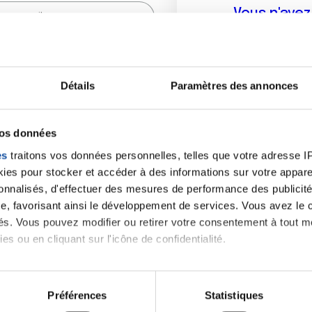
Vous n'ave
Créer un compte vous p
sur le fo
Détails
Paramètres des annonces
(
*
) sont obligatoires.
vos données
es
traitons vos données personnelles, telles que votre adresse IP,
es pour stocker et accéder à des informations sur votre appareil
sonnalisés, d'effectuer des mesures de performance des publicité
e, favorisant ainsi le développement de services. Vous avez le ch
ités. Vous pouvez modifier ou retirer votre consentement à tout 
es ou en cliquant sur l'icône de confidentialité.
imerions également :
tions sur votre localisation géographique qui peuvent être précis
Préférences
Statistiques
eil en l'analysant activement pour en relever les caractéristique