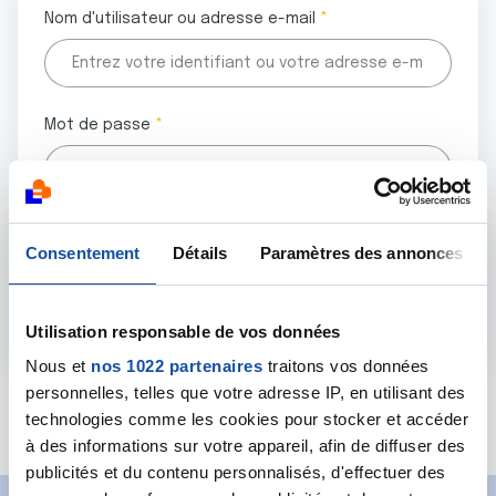
Nom d'utilisateur ou adresse e-mail
Mot de passe
Tous les champs marqués d'un astérisque (
*
) sont
Consentement
Détails
Paramètres des annonces
obligatoires.
Utilisation responsable de vos données
Nous et
nos 1022 partenaires
traitons vos données
personnelles, telles que votre adresse IP, en utilisant des
Mot de passe oublié ?
technologies comme les cookies pour stocker et accéder
à des informations sur votre appareil, afin de diffuser des
publicités et du contenu personnalisés, d'effectuer des