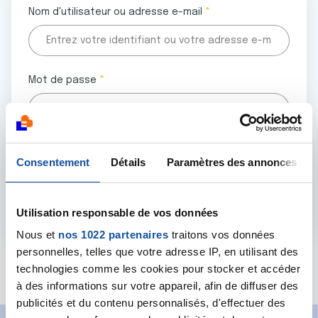
Nom d'utilisateur ou adresse e-mail
Mot de passe
Tous les champs marqués d'un astérisque (
*
) sont
Consentement
Détails
Paramètres des annonces
obligatoires.
Utilisation responsable de vos données
Nous et
nos 1022 partenaires
traitons vos données
personnelles, telles que votre adresse IP, en utilisant des
Mot de passe oublié ?
technologies comme les cookies pour stocker et accéder
à des informations sur votre appareil, afin de diffuser des
publicités et du contenu personnalisés, d'effectuer des