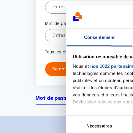
Mot de passe
Consentement
Tous les champs marqués d'un astérisque 
Utilisation responsable de 
Nous et
nos 1022 partenair
technologies comme les cooki
publicités et du contenu per
réaliser des études d’audienc
vos données et à leurs final
Mot de passe oublié ?
Déclaration relative aux cooki
Si vous le permettez, nous a
S
Collecter des informa
Nécessaires
é
Identifier votre appar