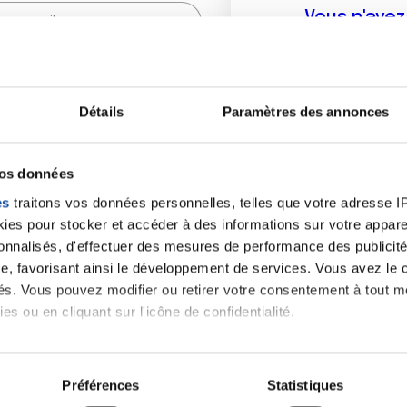
Vous n'ave
Créer un compte vous p
sur le fo
Détails
Paramètres des annonces
(
*
) sont obligatoires.
vos données
es
traitons vos données personnelles, telles que votre adresse IP,
es pour stocker et accéder à des informations sur votre appareil
sonnalisés, d'effectuer des mesures de performance des publicité
e, favorisant ainsi le développement de services. Vous avez le ch
ités. Vous pouvez modifier ou retirer votre consentement à tout 
es ou en cliquant sur l'icône de confidentialité.
imerions également :
tions sur votre localisation géographique qui peuvent être précis
Préférences
Statistiques
eil en l'analysant activement pour en relever les caractéristique