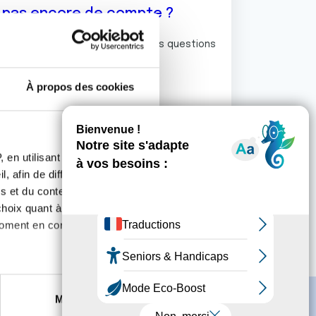
z pas encore de compte ?
ermet de commenter et poser vos questions
rum de discussion de la Ligue.
À propos des cookies
S'inscrire
 en utilisant des
, afin de diffuser des
s et du contenu, ainsi que de
oix quant à l'utilisation de
moment en consultant la
es à plusieurs mètres près
Marketing
s spécifiques (empreintes