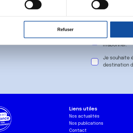
 notre
aitement de vos données personnelles et définir vos préférences
er ou retirer votre consentement à tout moment à partir de la dé
Refuser
e personnaliser le contenu et les annonces, d'offrir des fonctio
J'accepte le
rafic. Nous partageons également des informations sur l'utilisati
m'abonner.
, de publicité et d'analyse, qui peuvent combiner celles-ci avec
ils ont collectées lors de votre utilisation de leurs services.
Je souhaite é
destination 
Liens utiles
Nos actualités
Nos publications
Contact