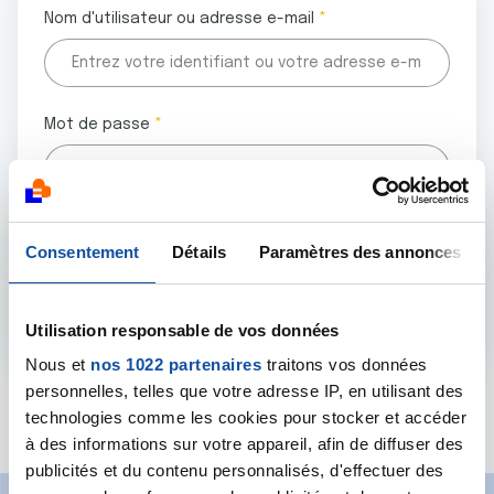
Nom d'utilisateur ou adresse e-mail
Mot de passe
Tous les champs marqués d'un astérisque (
*
) sont
Consentement
Détails
Paramètres des annonces
obligatoires.
Utilisation responsable de vos données
Nous et
nos 1022 partenaires
traitons vos données
personnelles, telles que votre adresse IP, en utilisant des
Mot de passe oublié ?
technologies comme les cookies pour stocker et accéder
à des informations sur votre appareil, afin de diffuser des
publicités et du contenu personnalisés, d'effectuer des