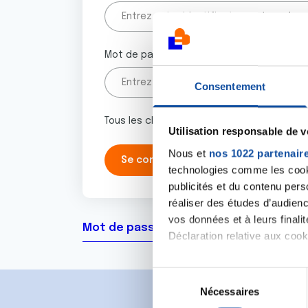
Mot de passe
Consentement
Tous les champs marqués d'un astérisque 
Utilisation responsable de 
Nous et
nos 1022 partenair
technologies comme les cooki
publicités et du contenu per
réaliser des études d’audienc
vos données et à leurs final
Mot de passe oublié ?
Déclaration relative aux cooki
Si vous le permettez, nous a
S
Collecter des informa
Nécessaires
é
Identifier votre appar