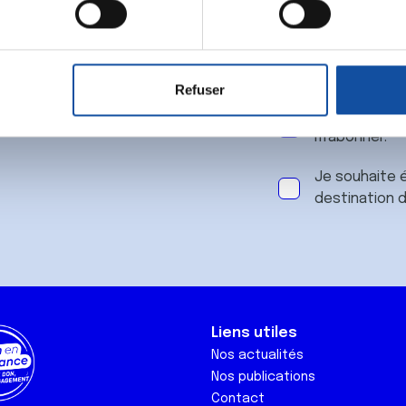
 notre
aitement de vos données personnelles et définir vos préférences
er ou retirer votre consentement à tout moment à partir de la dé
Refuser
e personnaliser le contenu et les annonces, d'offrir des fonctio
J'accepte le
rafic. Nous partageons également des informations sur l'utilisati
m'abonner.
, de publicité et d'analyse, qui peuvent combiner celles-ci avec
ils ont collectées lors de votre utilisation de leurs services.
Je souhaite é
destination 
Liens utiles
Nos actualités
Nos publications
Contact