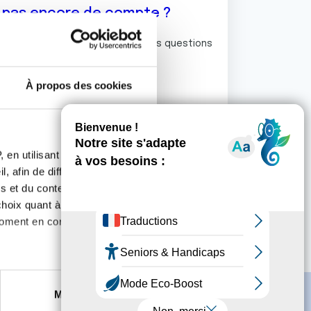
z pas encore de compte ?
ermet de commenter et poser vos questions
rum de discussion de la Ligue.
À propos des cookies
S'inscrire
 en utilisant des
, afin de diffuser des
s et du contenu, ainsi que de
oix quant à l'utilisation de
moment en consultant la
es à plusieurs mètres près
Marketing
s spécifiques (empreintes