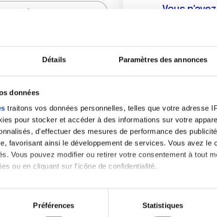
Vous n'ave
Créer un compte vous p
sur le fo
Détails
Paramètres des annonces
(
*
) sont obligatoires.
vos données
es
traitons vos données personnelles, telles que votre adresse IP,
es pour stocker et accéder à des informations sur votre appareil
sonnalisés, d'effectuer des mesures de performance des publicité
e, favorisant ainsi le développement de services. Vous avez le ch
ités. Vous pouvez modifier ou retirer votre consentement à tout 
es ou en cliquant sur l'icône de confidentialité.
imerions également :
tions sur votre localisation géographique qui peuvent être précis
Préférences
Statistiques
eil en l'analysant activement pour en relever les caractéristique