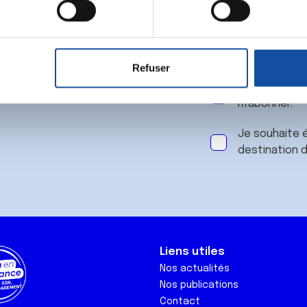
 notre
aitement de vos données personnelles et définir vos préférences
er ou retirer votre consentement à tout moment à partir de la dé
Refuser
e personnaliser le contenu et les annonces, d'offrir des fonctio
J'accepte le
rafic. Nous partageons également des informations sur l'utilisati
m'abonner.
, de publicité et d'analyse, qui peuvent combiner celles-ci avec
ils ont collectées lors de votre utilisation de leurs services.
Je souhaite é
destination 
Liens utiles
Nos actualités
Nos publications
Contact