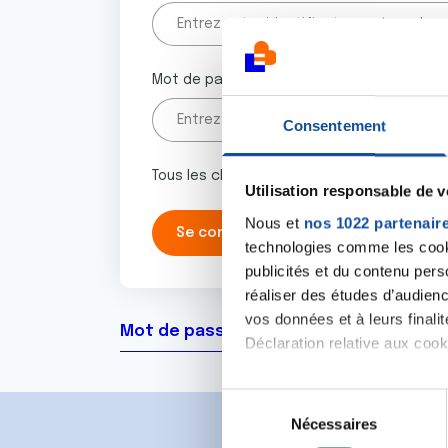
Mot de passe
Consentement
Tous les champs marqués d'un astérisque 
Utilisation responsable de 
Nous et
nos 1022 partenair
technologies comme les cooki
publicités et du contenu per
réaliser des études d’audienc
vos données et à leurs final
Mot de passe oublié ?
Déclaration relative aux cooki
Si vous le permettez, nous a
S
Collecter des informa
Nécessaires
é
Identifier votre appar