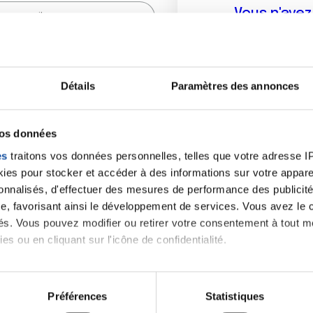
Vous n'ave
Créer un compte vous p
sur le fo
Détails
Paramètres des annonces
(
*
) sont obligatoires.
vos données
es
traitons vos données personnelles, telles que votre adresse IP,
es pour stocker et accéder à des informations sur votre appareil
sonnalisés, d'effectuer des mesures de performance des publicité
e, favorisant ainsi le développement de services. Vous avez le ch
ités. Vous pouvez modifier ou retirer votre consentement à tout 
es ou en cliquant sur l'icône de confidentialité.
imerions également :
tions sur votre localisation géographique qui peuvent être précis
Préférences
Statistiques
eil en l'analysant activement pour en relever les caractéristique