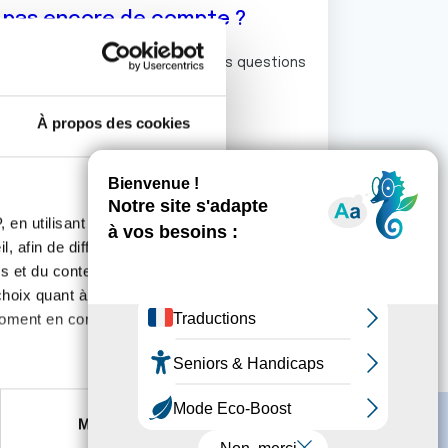
z pas encore de compte ?
ermet de commenter et poser vos questions
rum de discussion de la Ligue.
À propos des cookies
S'inscrire
 en utilisant des
, afin de diffuser des
s et du contenu, ainsi que de
oix quant à l'utilisation de
moment en consultant la
es à plusieurs mètres près
Marketing
s spécifiques (empreintes