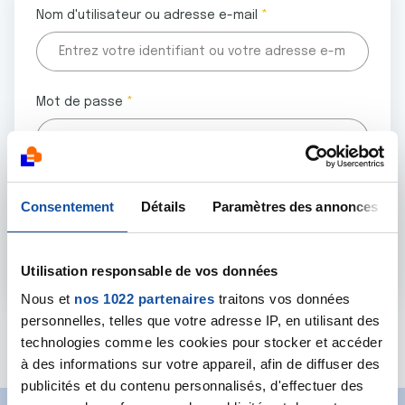
Nom d'utilisateur ou adresse e-mail
Mot de passe
Tous les champs marqués d'un astérisque (
*
) sont
Consentement
Détails
Paramètres des annonces
obligatoires.
Utilisation responsable de vos données
Nous et
nos 1022 partenaires
traitons vos données
personnelles, telles que votre adresse IP, en utilisant des
Mot de passe oublié ?
technologies comme les cookies pour stocker et accéder
à des informations sur votre appareil, afin de diffuser des
publicités et du contenu personnalisés, d'effectuer des