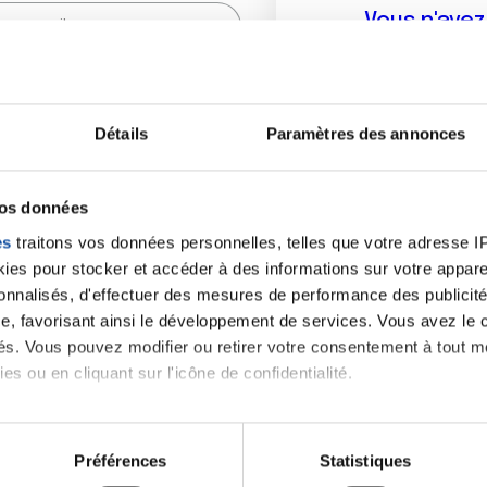
Vous n'ave
Créer un compte vous p
sur le fo
Détails
Paramètres des annonces
(
*
) sont obligatoires.
vos données
es
traitons vos données personnelles, telles que votre adresse IP,
es pour stocker et accéder à des informations sur votre appareil
sonnalisés, d'effectuer des mesures de performance des publicité
e, favorisant ainsi le développement de services. Vous avez le ch
ités. Vous pouvez modifier ou retirer votre consentement à tout 
es ou en cliquant sur l'icône de confidentialité.
imerions également :
tions sur votre localisation géographique qui peuvent être précis
Préférences
Statistiques
eil en l'analysant activement pour en relever les caractéristique