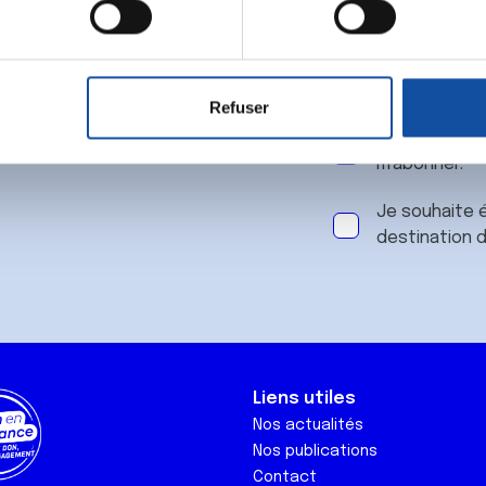
 notre
aitement de vos données personnelles et définir vos préférences
er ou retirer votre consentement à tout moment à partir de la dé
Refuser
e personnaliser le contenu et les annonces, d'offrir des fonctio
J'accepte le
rafic. Nous partageons également des informations sur l'utilisati
m'abonner.
, de publicité et d'analyse, qui peuvent combiner celles-ci avec
ils ont collectées lors de votre utilisation de leurs services.
Je souhaite é
destination 
Liens utiles
Nos actualités
Nos publications
Contact