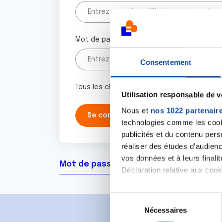
Mot de passe
Consentement
Tous les champs marqués d'un astérisque 
Utilisation responsable de 
Nous et
nos 1022 partenair
technologies comme les cooki
publicités et du contenu per
réaliser des études d’audienc
vos données et à leurs final
Mot de passe oublié ?
Déclaration relative aux cooki
Si vous le permettez, nous a
S
Collecter des informa
Nécessaires
é
Identifier votre appar