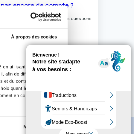
z pas encore de compte ?
ermet de commenter et poser vos questions
rum de discussion de la Ligue.
À propos des cookies
S'inscrire
 en utilisant des
, afin de diffuser des
s et du contenu, ainsi que de
oix quant à l'utilisation de
moment en consultant la
es à plusieurs mètres près
Marketing
s spécifiques (empreintes