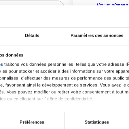
Vous n'ave
Créer un compte vous p
sur le fo
Détails
Paramètres des annonces
(
*
) sont obligatoires.
vos données
es
traitons vos données personnelles, telles que votre adresse IP,
es pour stocker et accéder à des informations sur votre appareil
sonnalisés, d'effectuer des mesures de performance des publicité
e, favorisant ainsi le développement de services. Vous avez le ch
ités. Vous pouvez modifier ou retirer votre consentement à tout 
es ou en cliquant sur l'icône de confidentialité.
imerions également :
tions sur votre localisation géographique qui peuvent être précis
Préférences
Statistiques
eil en l'analysant activement pour en relever les caractéristique