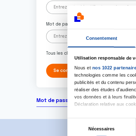
Mot de passe
Consentement
Tous les champs marqués d'un astérisque 
Utilisation responsable de 
Nous et
nos 1022 partenair
technologies comme les cooki
publicités et du contenu per
réaliser des études d’audienc
vos données et à leurs final
Mot de passe oublié ?
Déclaration relative aux cooki
Si vous le permettez, nous a
S
Collecter des informa
Nécessaires
é
Identifier votre appar