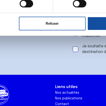
 notre
aitement de vos données personnelles et définir vos préférences
er ou retirer votre consentement à tout moment à partir de la dé
Refuser
e personnaliser le contenu et les annonces, d'offrir des fonctio
J'accepte le
rafic. Nous partageons également des informations sur l'utilisati
m'abonner.
, de publicité et d'analyse, qui peuvent combiner celles-ci avec
ils ont collectées lors de votre utilisation de leurs services.
Je souhaite é
destination 
Liens utiles
Nos actualités
Nos publications
Contact