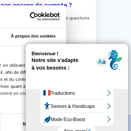
z pas encore de compte ?
ermet de commenter et poser vos questions
rum de discussion de la Ligue.
À propos des cookies
S'inscrire
 en utilisant des
, afin de diffuser des
s et du contenu, ainsi que de
oix quant à l'utilisation de
moment en consultant la
es à plusieurs mètres près
Marketing
s spécifiques (empreintes