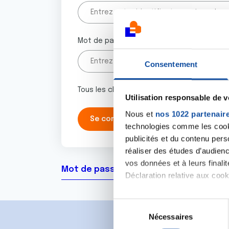
Mot de passe
Consentement
Tous les champs marqués d'un astérisque 
Utilisation responsable de 
Nous et
nos 1022 partenair
technologies comme les cooki
publicités et du contenu per
réaliser des études d’audienc
vos données et à leurs final
Mot de passe oublié ?
Déclaration relative aux cooki
Si vous le permettez, nous a
S
Collecter des informa
Nécessaires
é
Identifier votre appar