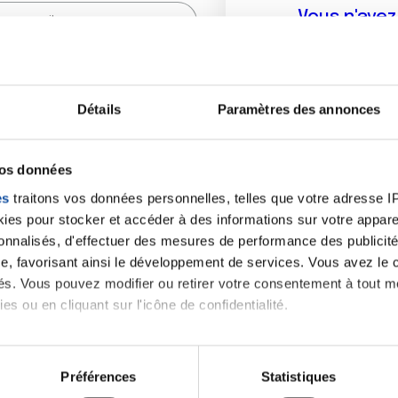
Vous n'ave
Créer un compte vous p
sur le fo
Détails
Paramètres des annonces
(
*
) sont obligatoires.
vos données
es
traitons vos données personnelles, telles que votre adresse IP,
es pour stocker et accéder à des informations sur votre appareil
sonnalisés, d'effectuer des mesures de performance des publicité
e, favorisant ainsi le développement de services. Vous avez le ch
ités. Vous pouvez modifier ou retirer votre consentement à tout 
es ou en cliquant sur l'icône de confidentialité.
imerions également :
tions sur votre localisation géographique qui peuvent être précis
Préférences
Statistiques
eil en l'analysant activement pour en relever les caractéristique