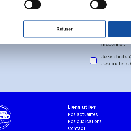
 notre
aitement de vos données personnelles et définir vos préférences
er ou retirer votre consentement à tout moment à partir de la dé
Refuser
e personnaliser le contenu et les annonces, d'offrir des fonctio
J'accepte le
rafic. Nous partageons également des informations sur l'utilisati
m'abonner.
, de publicité et d'analyse, qui peuvent combiner celles-ci avec
ils ont collectées lors de votre utilisation de leurs services.
Je souhaite é
destination 
Liens utiles
Nos actualités
Nos publications
Contact