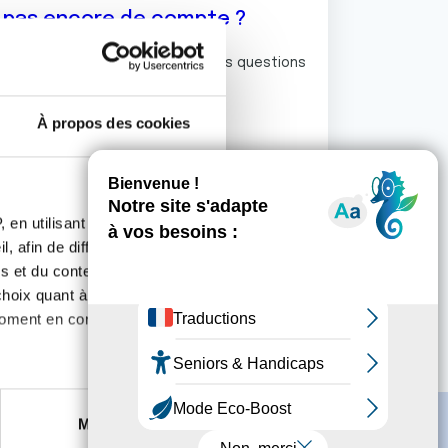
z pas encore de compte ?
ermet de commenter et poser vos questions
rum de discussion de la Ligue.
À propos des cookies
S'inscrire
 en utilisant des
, afin de diffuser des
s et du contenu, ainsi que de
oix quant à l'utilisation de
moment en consultant la
es à plusieurs mètres près
Marketing
s spécifiques (empreintes