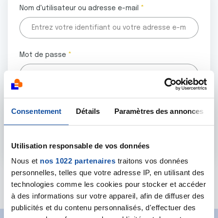
Nom d'utilisateur ou adresse e-mail
Mot de passe
Tous les champs marqués d'un astérisque (
*
) sont
Consentement
Détails
Paramètres des annonces
obligatoires.
Utilisation responsable de vos données
Nous et
nos 1022 partenaires
traitons vos données
personnelles, telles que votre adresse IP, en utilisant des
Mot de passe oublié ?
technologies comme les cookies pour stocker et accéder
à des informations sur votre appareil, afin de diffuser des
publicités et du contenu personnalisés, d'effectuer des