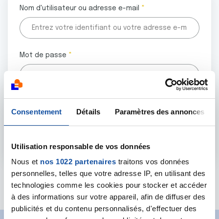
Nom d'utilisateur ou adresse e-mail
Mot de passe
Tous les champs marqués d'un astérisque (
*
) sont
Consentement
Détails
Paramètres des annonces
obligatoires.
Utilisation responsable de vos données
Nous et
nos 1022 partenaires
traitons vos données
personnelles, telles que votre adresse IP, en utilisant des
Mot de passe oublié ?
technologies comme les cookies pour stocker et accéder
à des informations sur votre appareil, afin de diffuser des
publicités et du contenu personnalisés, d'effectuer des