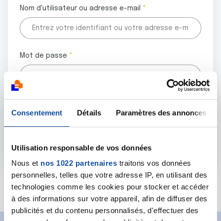
Nom d'utilisateur ou adresse e-mail
Mot de passe
Tous les champs marqués d'un astérisque (
*
) sont
Consentement
Détails
Paramètres des annonces
obligatoires.
Utilisation responsable de vos données
Nous et
nos 1022 partenaires
traitons vos données
personnelles, telles que votre adresse IP, en utilisant des
Mot de passe oublié ?
technologies comme les cookies pour stocker et accéder
à des informations sur votre appareil, afin de diffuser des
publicités et du contenu personnalisés, d'effectuer des