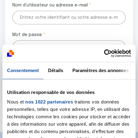
Nom d'utilisateur ou adresse e-mail
Mot de passe
Tous les champs marqués d'un astérisque (
*
) sont
Consentement
Détails
Paramètres des annonces
obligatoires.
Utilisation responsable de vos données
Nous et
nos 1022 partenaires
traitons vos données
personnelles, telles que votre adresse IP, en utilisant des
Mot de passe oublié ?
technologies comme les cookies pour stocker et accéder
à des informations sur votre appareil, afin de diffuser des
publicités et du contenu personnalisés, d'effectuer des