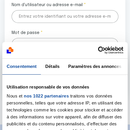
Nom d'utilisateur ou adresse e-mail
Mot de passe
Tous les champs marqués d'un astérisque (
*
) sont
Consentement
Détails
Paramètres des annonces
obligatoires.
Utilisation responsable de vos données
Nous et
nos 1022 partenaires
traitons vos données
personnelles, telles que votre adresse IP, en utilisant des
Mot de passe oublié ?
technologies comme les cookies pour stocker et accéder
à des informations sur votre appareil, afin de diffuser des
publicités et du contenu personnalisés, d'effectuer des