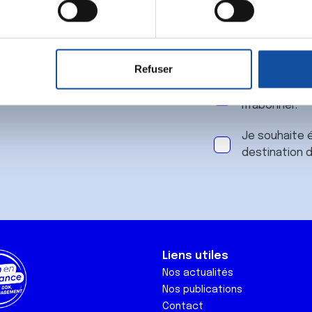
 notre
aitement de vos données personnelles et définir vos préférences
er ou retirer votre consentement à tout moment à partir de la dé
Refuser
e personnaliser le contenu et les annonces, d'offrir des fonctio
J'accepte le
rafic. Nous partageons également des informations sur l'utilisati
m'abonner.
, de publicité et d'analyse, qui peuvent combiner celles-ci avec
ils ont collectées lors de votre utilisation de leurs services.
Je souhaite é
destination 
Liens utiles
Nos actualités
Nos publications
Contact