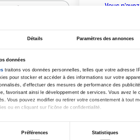
Vous n'ave
Créer un compte vous p
sur le fo
Détails
Paramètres des annonces
(
*
) sont obligatoires.
vos données
es
traitons vos données personnelles, telles que votre adresse IP,
es pour stocker et accéder à des informations sur votre appareil
sonnalisés, d'effectuer des mesures de performance des publicité
e, favorisant ainsi le développement de services. Vous avez le ch
ités. Vous pouvez modifier ou retirer votre consentement à tout 
es ou en cliquant sur l'icône de confidentialité.
imerions également :
tions sur votre localisation géographique qui peuvent être précis
Préférences
Statistiques
eil en l'analysant activement pour en relever les caractéristique