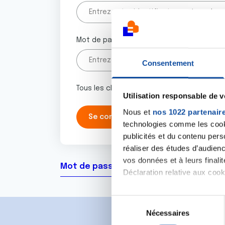
Mot de passe
Consentement
Tous les champs marqués d'un astérisque 
Utilisation responsable de 
Nous et
nos 1022 partenair
technologies comme les cooki
publicités et du contenu per
réaliser des études d’audienc
vos données et à leurs final
Mot de passe oublié ?
Déclaration relative aux cooki
Si vous le permettez, nous a
S
Collecter des informa
Nécessaires
é
Identifier votre appar