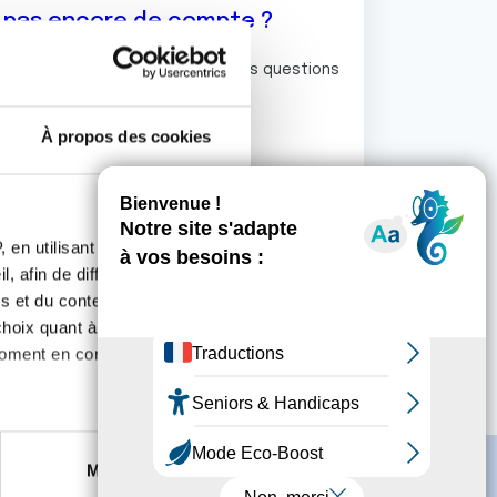
z pas encore de compte ?
ermet de commenter et poser vos questions
rum de discussion de la Ligue.
À propos des cookies
S'inscrire
 en utilisant des
, afin de diffuser des
s et du contenu, ainsi que de
oix quant à l'utilisation de
moment en consultant la
es à plusieurs mètres près
Marketing
s spécifiques (empreintes