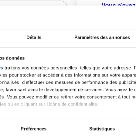
Vous n'ave
Créer un compte vous p
sur le fo
Détails
Paramètres des annonces
(
*
) sont obligatoires.
vos données
es
traitons vos données personnelles, telles que votre adresse IP,
es pour stocker et accéder à des informations sur votre appareil
sonnalisés, d'effectuer des mesures de performance des publicité
e, favorisant ainsi le développement de services. Vous avez le ch
ités. Vous pouvez modifier ou retirer votre consentement à tout 
es ou en cliquant sur l'icône de confidentialité.
imerions également :
tions sur votre localisation géographique qui peuvent être précis
Préférences
Statistiques
eil en l'analysant activement pour en relever les caractéristique