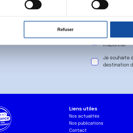
 notre
aitement de vos données personnelles et définir vos préférences
er ou retirer votre consentement à tout moment à partir de la dé
Refuser
e personnaliser le contenu et les annonces, d'offrir des fonctio
J'accepte le
rafic. Nous partageons également des informations sur l'utilisati
m'abonner.
, de publicité et d'analyse, qui peuvent combiner celles-ci avec
ils ont collectées lors de votre utilisation de leurs services.
Je souhaite é
destination 
Liens utiles
Nos actualités
Nos publications
Contact