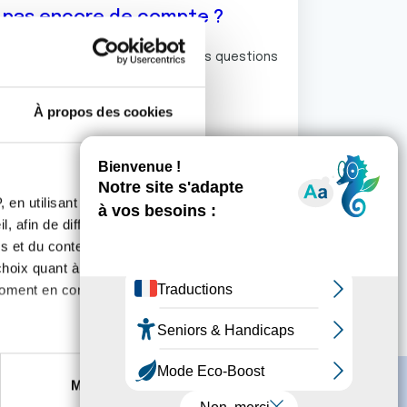
z pas encore de compte ?
ermet de commenter et poser vos questions
rum de discussion de la Ligue.
À propos des cookies
S'inscrire
 en utilisant des
, afin de diffuser des
s et du contenu, ainsi que de
oix quant à l'utilisation de
moment en consultant la
es à plusieurs mètres près
Marketing
s spécifiques (empreintes