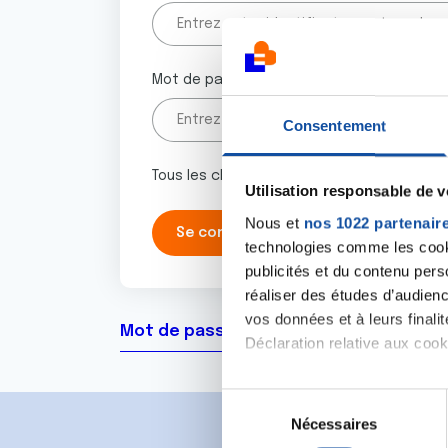
Mot de passe
Consentement
Tous les champs marqués d'un astérisque 
Utilisation responsable de 
Nous et
nos 1022 partenair
technologies comme les cooki
publicités et du contenu per
réaliser des études d’audienc
vos données et à leurs final
Mot de passe oublié ?
Déclaration relative aux cooki
Si vous le permettez, nous a
S
Collecter des informa
Nécessaires
é
Identifier votre appar