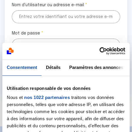
Nom d'utilisateur ou adresse e-mail
Mot de passe
Tous les champs marqués d'un astérisque (
*
) sont
Consentement
Détails
Paramètres des annonces
obligatoires.
Utilisation responsable de vos données
Nous et
nos 1022 partenaires
traitons vos données
personnelles, telles que votre adresse IP, en utilisant des
Mot de passe oublié ?
technologies comme les cookies pour stocker et accéder
à des informations sur votre appareil, afin de diffuser des
publicités et du contenu personnalisés, d'effectuer des