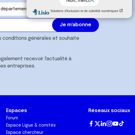
s
conditions générales
et souhaite
galement recevoir l'actualité à
des entreprises.
Espaces
Réseaux sociaux
Forum
Espace Ligue & comités
Fa
T
Lin
In
Yo
Tik
Espace chercheur