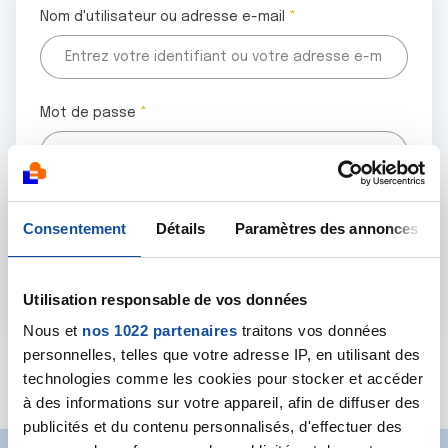
Nom d'utilisateur ou adresse e-mail
Mot de passe
Tous les champs marqués d'un astérisque (
*
) sont
Consentement
Détails
Paramètres des annonces
obligatoires.
Utilisation responsable de vos données
Nous et
nos 1022 partenaires
traitons vos données
personnelles, telles que votre adresse IP, en utilisant des
Mot de passe oublié ?
technologies comme les cookies pour stocker et accéder
à des informations sur votre appareil, afin de diffuser des
publicités et du contenu personnalisés, d'effectuer des