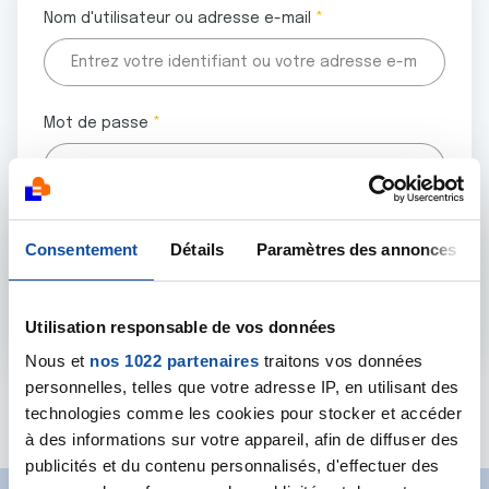
Nom d'utilisateur ou adresse e-mail
Mot de passe
Tous les champs marqués d'un astérisque (
*
) sont
Consentement
Détails
Paramètres des annonces
obligatoires.
Utilisation responsable de vos données
Nous et
nos 1022 partenaires
traitons vos données
personnelles, telles que votre adresse IP, en utilisant des
Mot de passe oublié ?
technologies comme les cookies pour stocker et accéder
à des informations sur votre appareil, afin de diffuser des
publicités et du contenu personnalisés, d'effectuer des