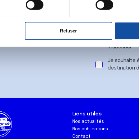
 notre
aitement de vos données personnelles et définir vos préférences
er ou retirer votre consentement à tout moment à partir de la dé
Refuser
e personnaliser le contenu et les annonces, d'offrir des fonctio
J'accepte le
rafic. Nous partageons également des informations sur l'utilisati
m'abonner.
, de publicité et d'analyse, qui peuvent combiner celles-ci avec
ils ont collectées lors de votre utilisation de leurs services.
Je souhaite é
destination 
Liens utiles
Nos actualités
Nos publications
Contact