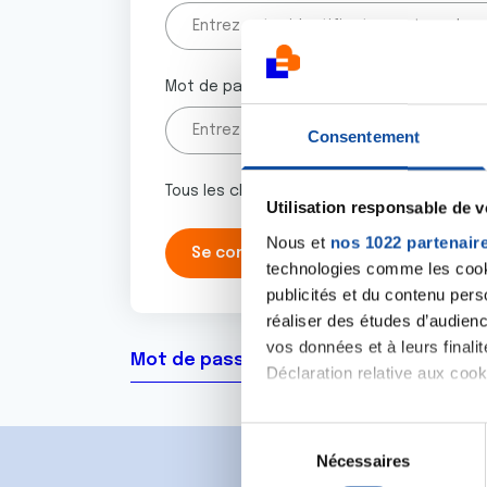
Mot de passe
Consentement
Tous les champs marqués d'un astérisque 
Utilisation responsable de 
Nous et
nos 1022 partenair
technologies comme les cooki
publicités et du contenu per
réaliser des études d’audienc
vos données et à leurs final
Mot de passe oublié ?
Déclaration relative aux cooki
Si vous le permettez, nous a
S
Collecter des informa
Nécessaires
é
Identifier votre appar