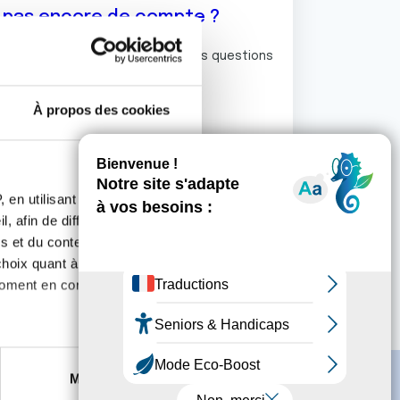
z pas encore de compte ?
ermet de commenter et poser vos questions
rum de discussion de la Ligue.
À propos des cookies
S'inscrire
 en utilisant des
, afin de diffuser des
s et du contenu, ainsi que de
oix quant à l'utilisation de
moment en consultant la
es à plusieurs mètres près
Marketing
s spécifiques (empreintes