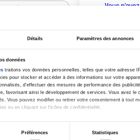
Vous n'ave
Créer un compte vous p
sur le fo
Détails
Paramètres des annonces
(
*
) sont obligatoires.
vos données
es
traitons vos données personnelles, telles que votre adresse IP,
es pour stocker et accéder à des informations sur votre appareil
sonnalisés, d'effectuer des mesures de performance des publicité
e, favorisant ainsi le développement de services. Vous avez le ch
ités. Vous pouvez modifier ou retirer votre consentement à tout 
es ou en cliquant sur l'icône de confidentialité.
imerions également :
tions sur votre localisation géographique qui peuvent être précis
Préférences
Statistiques
eil en l'analysant activement pour en relever les caractéristique