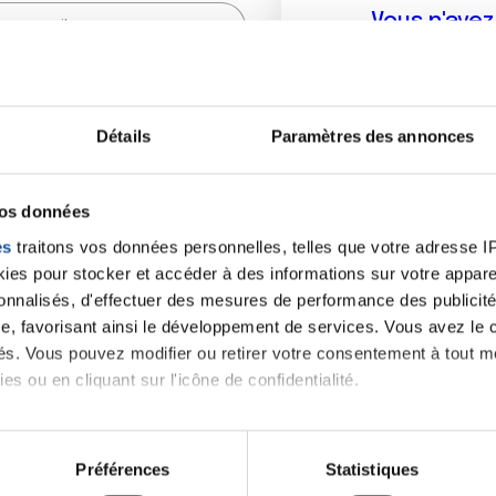
Vous n'ave
Créer un compte vous p
sur le fo
Détails
Paramètres des annonces
(
*
) sont obligatoires.
vos données
es
traitons vos données personnelles, telles que votre adresse IP,
es pour stocker et accéder à des informations sur votre appareil
sonnalisés, d'effectuer des mesures de performance des publicité
e, favorisant ainsi le développement de services. Vous avez le ch
ités. Vous pouvez modifier ou retirer votre consentement à tout 
es ou en cliquant sur l'icône de confidentialité.
imerions également :
tions sur votre localisation géographique qui peuvent être précis
Préférences
Statistiques
eil en l'analysant activement pour en relever les caractéristique