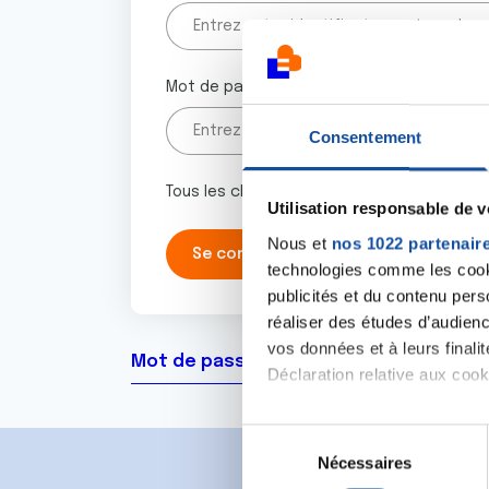
Mot de passe
Consentement
Tous les champs marqués d'un astérisque 
Utilisation responsable de 
Nous et
nos 1022 partenair
technologies comme les cooki
publicités et du contenu per
réaliser des études d’audienc
vos données et à leurs final
Mot de passe oublié ?
Déclaration relative aux cooki
Si vous le permettez, nous a
S
Collecter des informa
Nécessaires
é
Identifier votre appar