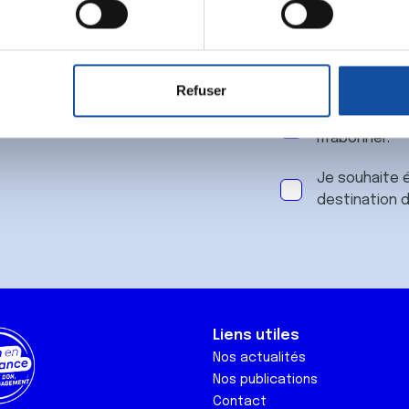
 notre
aitement de vos données personnelles et définir vos préférences
er ou retirer votre consentement à tout moment à partir de la dé
Refuser
e personnaliser le contenu et les annonces, d'offrir des fonctio
J'accepte le
rafic. Nous partageons également des informations sur l'utilisati
m'abonner.
, de publicité et d'analyse, qui peuvent combiner celles-ci avec
ils ont collectées lors de votre utilisation de leurs services.
Je souhaite é
destination 
Liens utiles
Nos actualités
Nos publications
Contact