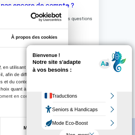
z pas encore de compte ?
ermet de commenter et poser vos questions
rum de discussion de la Ligue.
À propos des cookies
S'inscrire
 en utilisant des
, afin de diffuser des
s et du contenu, ainsi que de
oix quant à l'utilisation de
moment en consultant la
es à plusieurs mètres près
Marketing
s spécifiques (empreintes