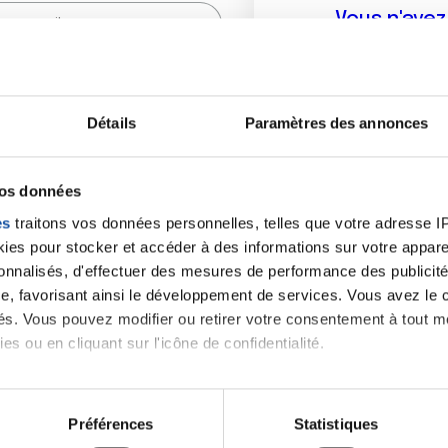
Vous n'ave
Créer un compte vous p
sur le fo
Détails
Paramètres des annonces
(
*
) sont obligatoires.
vos données
es
traitons vos données personnelles, telles que votre adresse IP,
es pour stocker et accéder à des informations sur votre appareil
sonnalisés, d'effectuer des mesures de performance des publicité
e, favorisant ainsi le développement de services. Vous avez le ch
ités. Vous pouvez modifier ou retirer votre consentement à tout 
es ou en cliquant sur l'icône de confidentialité.
imerions également :
tions sur votre localisation géographique qui peuvent être précis
Préférences
Statistiques
eil en l'analysant activement pour en relever les caractéristique