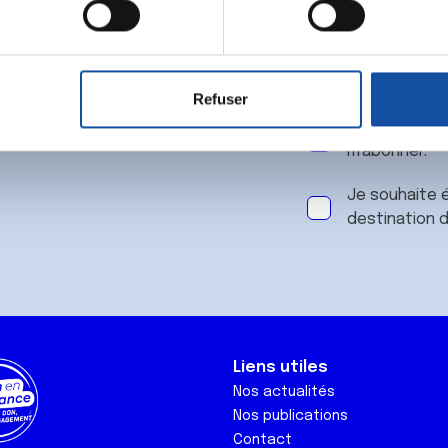
 notre
aitement de vos données personnelles et définir vos préférences
er ou retirer votre consentement à tout moment à partir de la dé
Refuser
e personnaliser le contenu et les annonces, d'offrir des fonctio
J'accepte le
rafic. Nous partageons également des informations sur l'utilisati
m'abonner.
, de publicité et d'analyse, qui peuvent combiner celles-ci avec
ils ont collectées lors de votre utilisation de leurs services.
Je souhaite é
destination 
Liens utiles
Nos actualités
Nos publications
Contact