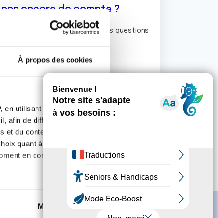
z pas encore de compte ?
ermet de commenter et poser vos questions
rum de discussion de la Ligue.
À propos des cookies
S'inscrire
 en utilisant des
, afin de diffuser des
s et du contenu, ainsi que de
oix quant à l'utilisation de
moment en consultant la
es à plusieurs mètres près
Marketing
s spécifiques (empreintes