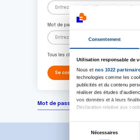
Mot de passe
Consentement
Tous les champs marqués d'un astérisque 
Utilisation responsable de 
Nous et
nos 1022 partenair
technologies comme les cooki
publicités et du contenu per
réaliser des études d’audienc
vos données et à leurs final
Mot de passe oublié ?
Déclaration relative aux cooki
Si vous le permettez, nous a
S
Collecter des informa
Nécessaires
é
Identifier votre appar