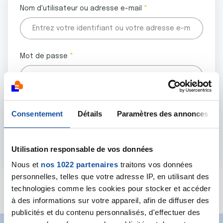
Nom d'utilisateur ou adresse e-mail
Mot de passe
Tous les champs marqués d'un astérisque (
*
) sont
Consentement
Détails
Paramètres des annonces
obligatoires.
Utilisation responsable de vos données
Nous et
nos 1022 partenaires
traitons vos données
personnelles, telles que votre adresse IP, en utilisant des
Mot de passe oublié ?
technologies comme les cookies pour stocker et accéder
à des informations sur votre appareil, afin de diffuser des
publicités et du contenu personnalisés, d'effectuer des