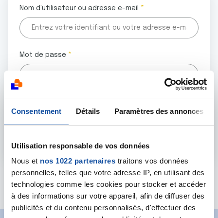
Nom d'utilisateur ou adresse e-mail
Mot de passe
Tous les champs marqués d'un astérisque (
*
) sont
Consentement
Détails
Paramètres des annonces
obligatoires.
Utilisation responsable de vos données
Nous et
nos 1022 partenaires
traitons vos données
personnelles, telles que votre adresse IP, en utilisant des
Mot de passe oublié ?
technologies comme les cookies pour stocker et accéder
à des informations sur votre appareil, afin de diffuser des
publicités et du contenu personnalisés, d'effectuer des